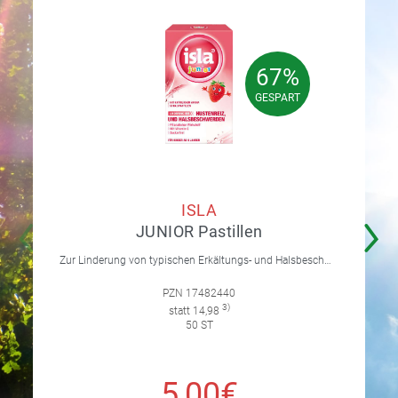
67%
67%
GESPART
GESPART
ISLA
JUNIOR Pastillen
Zur Linderung von typischen Erkältungs- und Halsbeschwerden wie Hustenreiz und Heiserkeit. Für Kinder ab 4 Jahren.
PZN 17482440
3)
statt 14,98
50 ST
5,00€