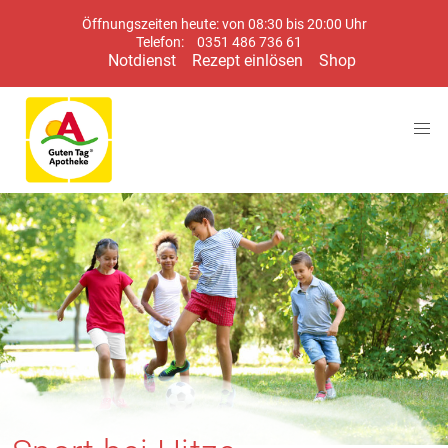
Öffnungszeiten heute: von 08:30 bis 20:00 Uhr
Telefon:
0351 486 736 61
Notdienst
Rezept einlösen
Shop