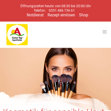
Öffnungszeiten heute: von 08:30 bis 20:00 Uhr
Telefon:
0351 486 736 61
Notdienst
Rezept einlösen
Shop