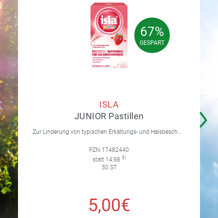
67%
67%
GESPART
GESPART
ISLA
JUNIOR Pastillen
Zur Linderung von typischen Erkältungs- und Halsbeschwerden wie Hustenreiz und Heiserkeit. Für Kinder ab 4 Jahren.
PZN 17482440
3)
statt 14,98
50 ST
5,00€