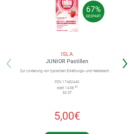
67%
67%
GESPART
GESPART
ISLA
JUNIOR Pastillen
Zur Linderung von typischen Erkältungs- und Halsbeschwerden wie Hustenreiz und Heiserkeit. Für Kinder ab 4 Jahren.
PZN 17482440
3)
statt 14,98
50 ST
5,00€