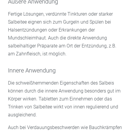
Äußere Anwendung
Gegen Halsschmerzen und Halsentzündungen bietet
Salbei wirken. Gebrauchsfertige Badezusätze oder
Ihre Apotheke verschiedenste
Fußcremes aus der Apotheke sind unkompliziert in
Fertige Lösungen, verdünnte Tinkturen oder starker
Anwendungsmöglichkeiten auf der Grundlage von
der Anwendung und können somit gut in den Alltag
Salbeitee eignen sich zum Gurgeln und Spülen bei
Salbei.
integriert werden. Die adstringierende Wirkung auf die
Halsentzündungen oder Erkrankungen der
Schweißdrüsen wird beispielsweise auch für Salbei-
Mundschleimhaut. Auch die direkte Anwendung
Hochwirksam: Salbeitinkturen und Gurgellösungen
Deodorants genutzt, die eine Alternative zu
salbeihaltiger Präparate am Ort der Entzündung, z.B.
mit Salbei:
Zur direkten Anwendung im Hals- und
herkömmlichen Produkten bieten. In Ihrer Apotheke
am Zahnfleisch, ist möglich.
Rachenbereich eignen sich insbesondere alkoholische
erhalten Sie auch Tabletten mit einem
Auszüge aus Salbei, die oft in Kombination mit
hochkonzentrierten natürlichen Spezialextrakt, der
Innere Anwendung
Eukalyptus-, Pfefferminz- und Nelkenöl. Tinkturen
übermäßiges Schwitzen am ganzen Körper reguliert.
sind gebrauchsfertig oder zur Verdünnung erhältlich.
Die schweißhemmenden Eigenschaften des Salbeis
Morgens und abends angewendet, wirken sie direkt
können durch die innere Anwendung besonders gut im
am Entzündungsort in hoher Konzentration.
Körper wirken. Tabletten zum Einnehmen oder das
Trinken von Salbeitee wirkt von innen regulierend und
Praktisch: Salbei zum Lutschen:
ausgleichend.
Auch unterwegs oder zwischendurch Sie von der
Auch bei Verdauungsbeschwerden wie Bauchkrämpfen
positiven Wirkung des Salbeis profitieren. In Form von