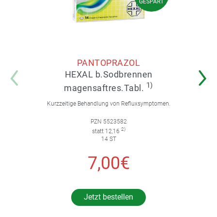
GESPART
PANTOPRAZOL
HEXAL b.Sodbrennen
1)
magensaftres.Tabl.
Kurzzeitige Behandlung von Refluxsymptomen.
PZN 5523582
2)
statt 12,16
14 ST
7,00€
Jetzt bestellen