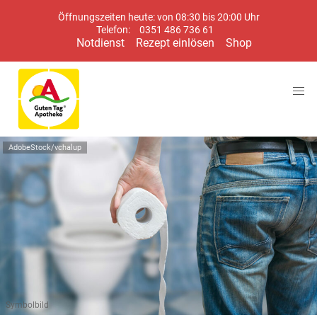
Öffnungszeiten heute: von 08:30 bis 20:00 Uhr
Telefon:
0351 486 736 61
Notdienst
Rezept einlösen
Shop
AdobeStock/vchalup
Symbolbild