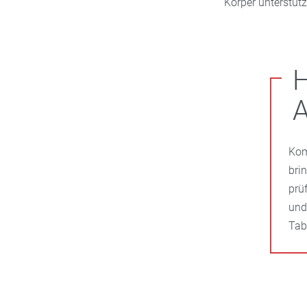
Körper unterstütz
H
Kom
bri
prü
und
Tabl