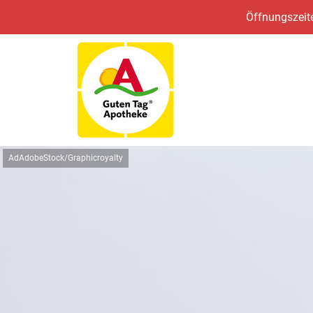
Öffnungszeite
AdAdobeStock/Graphicroyalty