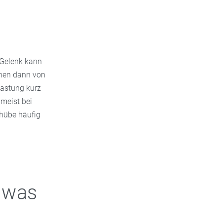
 Gelenk kann
chen dann von
elastung kurz
meist bei
chübe häufig
 was