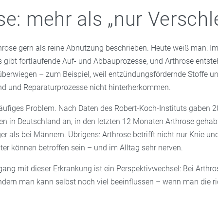
se: mehr als „nur Verschl
hrose gern als reine Abnutzung beschrieben. Heute weiß man: Im
s gibt fortlaufende Auf- und Abbauprozesse, und Arthrose entste
berwiegen – zum Beispiel, weil entzündungsfördernde Stoffe 
ind und Reparaturprozesse nicht hinterherkommen.
 häufiges Problem. Nach Daten des Robert-Koch-Instituts gaben 
n in Deutschland an, in den letzten 12 Monaten Arthrose gehab
er als bei Männern. Übrigens: Arthrose betrifft nicht nur Knie un
ter können betroffen sein – und im Alltag sehr nerven.
ng mit dieser Erkrankung ist ein Perspektivwechsel: Bei Arthros
sondern man kann selbst noch viel beeinflussen – wenn man die r