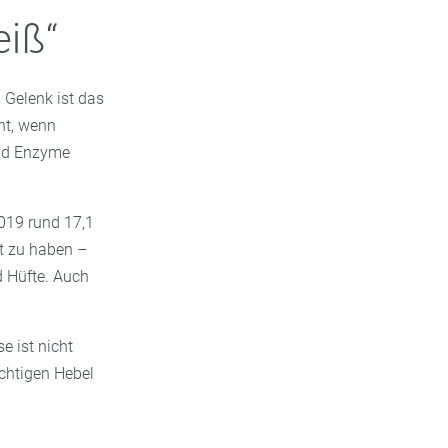
eiß“
 Gelenk ist das
ht, wenn
und Enzyme
2019 rund 17,1
t zu haben –
d Hüfte. Auch
e ist nicht
ichtigen Hebel