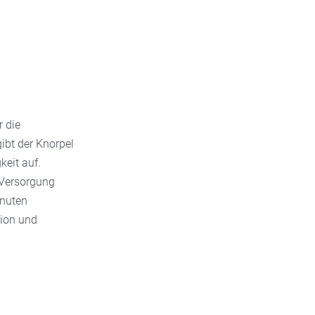
r die
ibt der Knorpel
keit auf.
 Versorgung
inuten
tion und