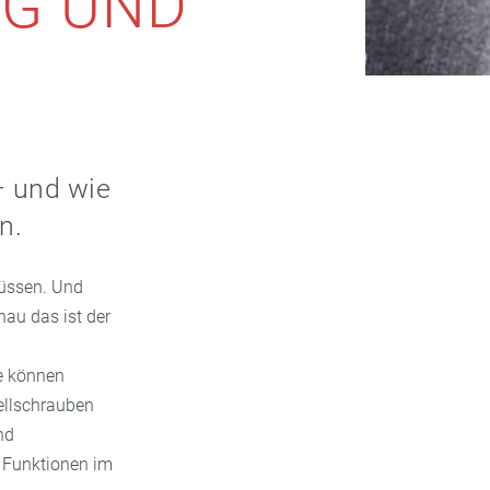
G UND
– und wie
n.
müssen. Und
au das ist der
e können
tellschrauben
nd
e Funktionen im