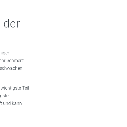
 der
niger
mehr Schmerz.
 schwächen,
wichtigste Teil
igste
ft und kann