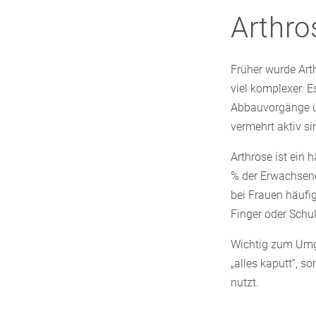
Arthro
Früher wurde Art
viel komplexer. E
Abbauvorgänge ü
vermehrt aktiv s
Arthrose ist ein
% der Erwachsene
bei Frauen häufig
Finger oder Schul
Wichtig zum Umga
„alles kaputt“, 
nutzt.