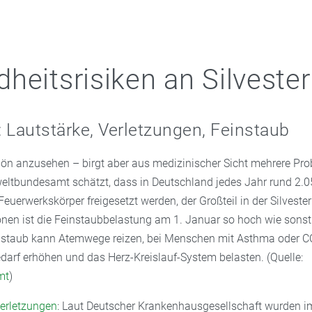
heitsrisiken an Silvester
 Lautstärke, Verletzungen, Feinstaub
hön anzusehen – birgt aber aus medizinischer Sicht mehrere Pr
ltbundesamt schätzt, dass in Deutschland jedes Jahr rund 2.
euerwerkskörper freigesetzt werden, der Großteil in der Silveste
onen ist die Feinstaubbelastung am 1. Januar so hoch wie sons
instaub kann Atemwege reizen, bei Menschen mit Asthma oder 
rf erhöhen und das Herz-Kreislauf-System belasten. (Quelle:
mt
)
erletzungen
: Laut Deutscher Krankenhausgesellschaft wurden i