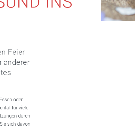
SUND INS
en Feier
n anderer
utes
 Essen oder
hlaf für viele
etzungen durch
Sie sich davon