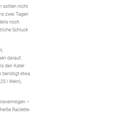
 sollten nicht
ens zwei Tagen
teils noch
tzliche Schluck
t,
en darauf,
ls den Kater
n benötigt etwa
25 l Wein),
eilsvermögen –
heiße Raclette-