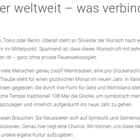
ter weltweit – was verbin
, Tokio oder Berlin: Überall steht an Silvester der Wunsch nach
hr im Mittelpunkt. Spannend ist, dass dieser Wunsch oft mit seh
en ist – ganz ohne private Feuerwerksorgien.
 viele Menschen genau zwölf Weintrauben, eine pro Glockensch
 Traube steht für einen glücklichen Monat im neuen Jahr. In Ita
nsen gegessen, die durch ihre Form für Geld und Wohlstand ste
sche Tempel traditionell 108 Mal die Glocke, um symbolisch me
 abzulegen und innerlich aufgeräumt ins neue Jahr zu gehen.
esen Bräuchen: Sie fokussieren sich auf Symbolik und Gemeinsc
losionen. Genau hier liegt eine Chance: Wir können uns diese I
unsere eigene Kultur aufzugeben.