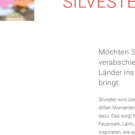
SILVEST
Symbolbild
Möchten Si
verabschi
Länder ins
bringt.
Silvester wird üb
stillen Momenten.
dazu. Das sorgt 
Feuerwerk, Lärm,
inspirieren, wie a