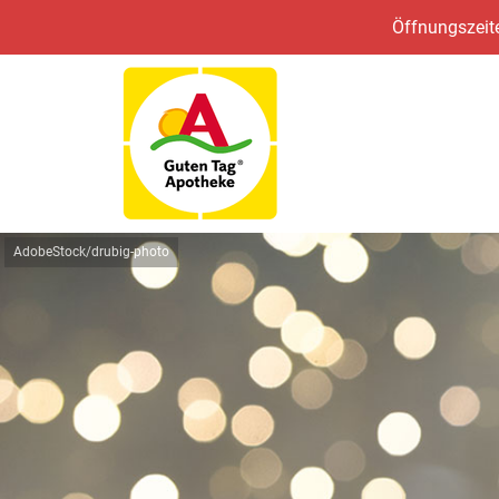
Öffnungszeite
AdobeStock/drubig-photo