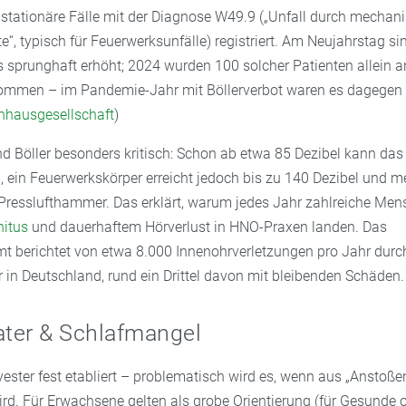
stationäre Fälle mit der Diagnose W49.9 („Unfall durch mechani
e“, typisch für Feuerwerksunfälle) registriert. Am Neujahrstag si
ls sprunghaft erhöht; 2024 wurden 100 solcher Patienten allein 
ommen – im Pandemie-Jahr mit Böllerverbot waren es dagegen n
nhausgesellschaft
)
nd Böller besonders kritisch: Schon ab etwa 85 Dezibel kann das
ein Feuerwerkskörper erreicht jedoch bis zu 140 Dezibel und me
n Presslufthammer. Das erklärt, warum jedes Jahr zahlreiche Me
nitus
und dauerhaftem Hörverlust in HNO-Praxen landen. Das
berichtet von etwa 8.000 Innenohrverletzungen pro Jahr durc
 in Deutschland, rund ein Drittel davon mit bleibenden Schäden.
ater & Schlafmangel
lvester fest etabliert – problematisch wird es, wenn aus „Anstoßen
rd. Für Erwachsene gelten als grobe Orientierung (für Gesunde 