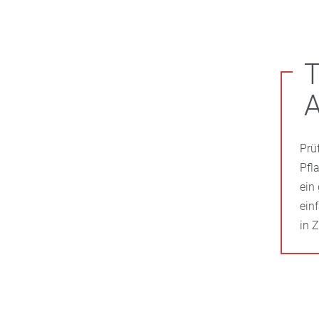
T
Prü
Pfl
ein
ein
in 