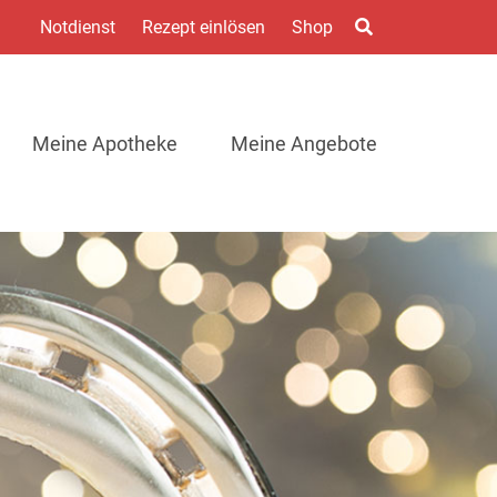
1
Notdienst
Rezept einlösen
Shop
Meine Apotheke
Meine Angebote