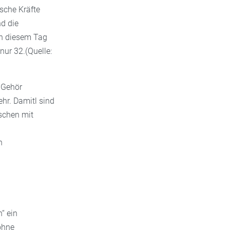
sche Kräfte
nd die
an diesem Tag
ur 32.(Quelle:
 Gehör
hr. Damitl sind
nschen mit
h
“ ein
ohne