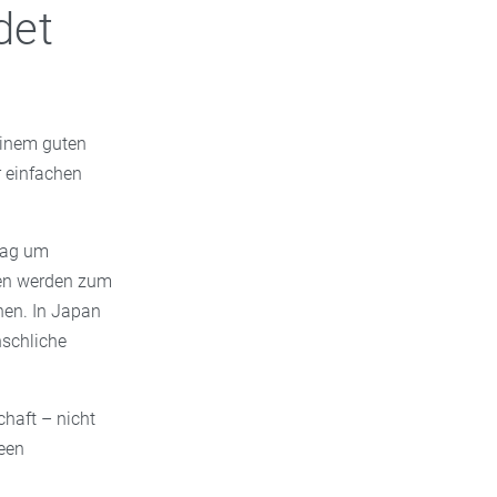
det
 einem guten
r einfachen
lag um
lien werden zum
hen. In Japan
nschliche
haft – nicht
deen