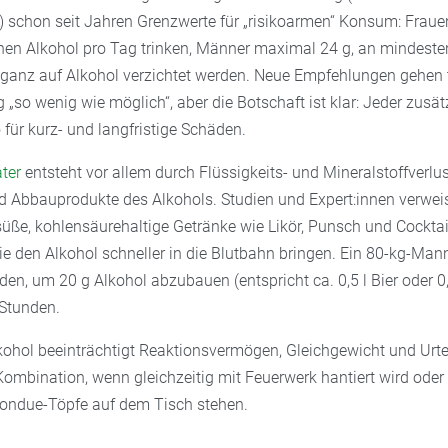
 schon seit Jahren Grenzwerte für „risikoarmen“ Konsum: Frauen
inen Alkohol pro Tag trinken, Männer maximal 24 g, an mindest
 ganz auf Alkohol verzichtet werden. Neue Empfehlungen gehen 
g „so wenig wie möglich“, aber die Botschaft ist klar: Jeder zusä
 für kurz- und langfristige Schäden.
ater
entsteht vor allem durch Flüssigkeits- und Mineralstoffverlus
 Abbauprodukte des Alkohols. Studien und Expert:innen verweis
üße, kohlensäurehaltige Getränke wie Likör, Punsch und Cocktai
sie den Alkohol schneller in die Blutbahn bringen. Ein 80-kg-Man
en, um 20 g Alkohol abzubauen (entspricht ca. 0,5 l Bier oder 0,
 Stunden.
ohol beeinträchtigt Reaktionsvermögen, Gleichgewicht und Urt
Kombination, wenn gleichzeitig mit Feuerwerk hantiert wird oder 
ondue-Töpfe auf dem Tisch stehen.