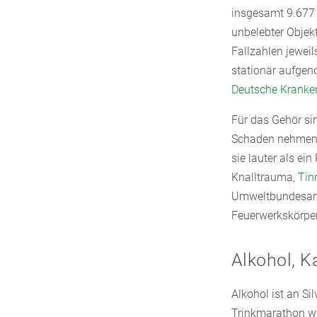
insgesamt 9.677 
unbelebter Objekt
Fallzahlen jewei
stationär aufgen
Deutsche Kranke
Für das Gehör si
Schaden nehmen, 
sie lauter als ei
Knalltrauma,
Tin
Umweltbundesamt 
Feuerwerkskörper
Alkohol, K
Alkohol ist an Si
Trinkmarathon wi