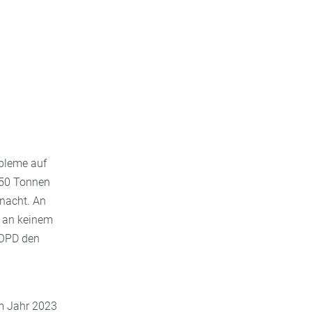
obleme auf
050 Tonnen
rnacht. An
t an keinem
COPD den
m Jahr 2023