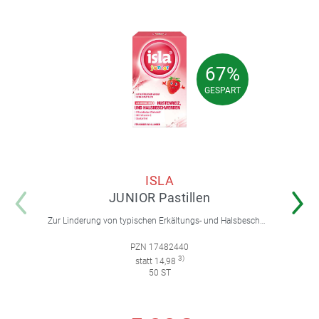
67%
67%
GESPART
GESPART
ISLA
JUNIOR Pastillen
Zur Linderung von typischen Erkältungs- und Halsbeschwerden wie Hustenreiz und Heiserkeit. Für Kinder ab 4 Jahren.
PZN 17482440
3)
statt 14,98
50 ST