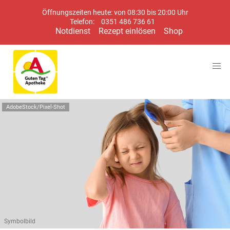
Öffnungszeiten heute: von 08:30 bis 20:00 Uhr
Telefon:
0351 486 736 61
Notdienst
Rezept einlösen
Shop
AdobeStock/Pixel-Shot
Symbolbild