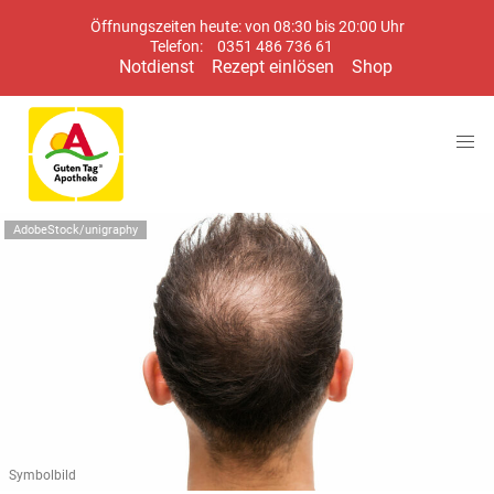
Öffnungszeiten heute: von 08:30 bis 20:00 Uhr
Telefon:
0351 486 736 61
Notdienst
Rezept einlösen
Shop
AdobeStock/unigraphy
Symbolbild