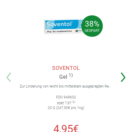
38%
38%
GESPART
GESPART
SOVENTOL
1)
Gel
Zur Linderung von leicht bis mittelstark ausgeprägten Reaktionen auf Insektenstiche mit Juckreiz.
PZN 949632
2)
statt 7,97
20 G (247,50€ pro 1kg)
4,95€